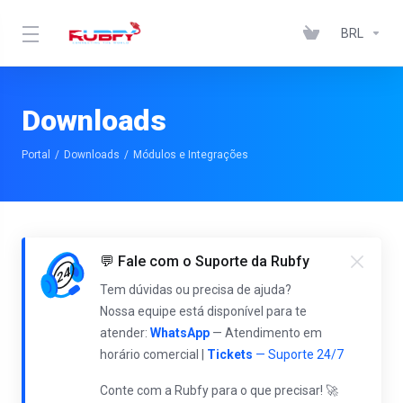
BRL
Downloads
Portal
Downloads
Módulos e Integrações
💬 Fale com o Suporte da Rubfy
Tem dúvidas ou precisa de ajuda?
Nossa equipe está disponível para te
atender:
WhatsApp
— Atendimento em
horário comercial |
Tickets
— Suporte 24/7
Conte com a Rubfy para o que precisar! 🚀