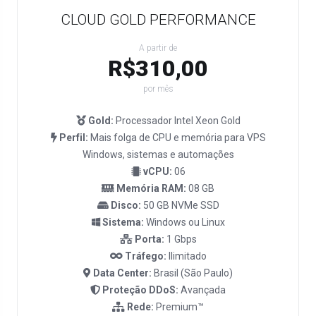
CLOUD GOLD PERFORMANCE
A partir de
R$310,00
por mês
Gold:
Processador Intel Xeon Gold
Perfil:
Mais folga de CPU e memória para VPS
Windows, sistemas e automações
vCPU:
06
Memória RAM:
08 GB
Disco:
50 GB NVMe SSD
Sistema:
Windows ou Linux
Porta:
1 Gbps
Tráfego:
Ilimitado
Data Center:
Brasil (São Paulo)
Proteção DDoS:
Avançada
Rede:
Premium™