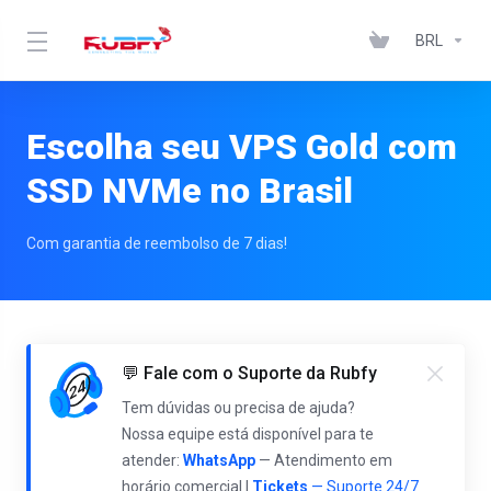
BRL
Escolha seu VPS Gold com
SSD NVMe no Brasil
Com garantia de reembolso de 7 dias!
💬 Fale com o Suporte da Rubfy
Tem dúvidas ou precisa de ajuda?
Nossa equipe está disponível para te
atender:
WhatsApp
— Atendimento em
horário comercial |
Tickets
— Suporte 24/7