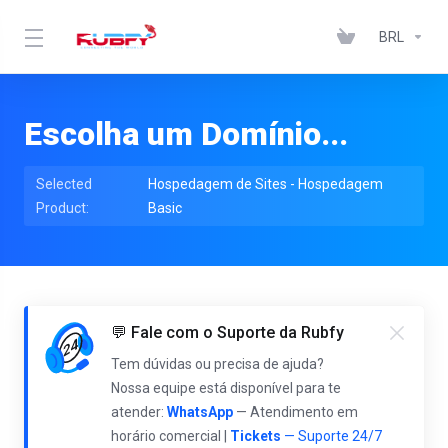
BRL
Escolha um Domínio...
Selected
Hospedagem de Sites - Hospedagem
Product:
Basic
💬 Fale com o Suporte da Rubfy
Tem dúvidas ou precisa de ajuda?
Nossa equipe está disponível para te
atender:
WhatsApp
— Atendimento em
horário comercial |
Tickets
— Suporte 24/7