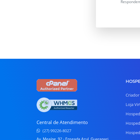
Respondemo
HOSP
Criador
Loja Vir
Hosped
Central de Atendimento
Hosped
(27) 99226-8027
Hosped
Av. Meaípe, 92 - Enseada Azul, Guarapari