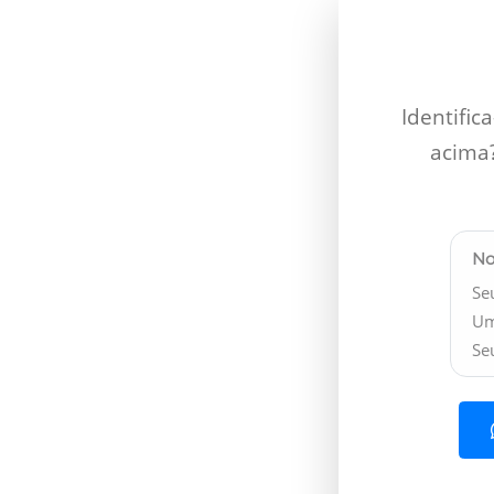
Identific
acima
No
Se
Um
Se