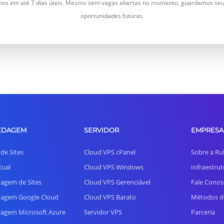
s em até 7 dias úteis. Mesmo sem vagas abertas no momento, guardamos seu 
oportunidades futuras.
EDAGEM
SERVIDOR
EMPRESA
 de Sites
Cloud VPS cPanel
Sobre a Ru
tual
Cloud VPS Windows
Infraestrut
agem de Sites
Cloud VPS Gerenciável
Fale Conos
agem Google Cloud
Cloud VPS Barato
Métodos d
agem Microsoft Azure
Servidor VPS
Parceria