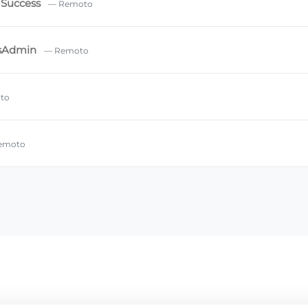
 Success
— Remoto
SysAdmin
— Remoto
to
emoto